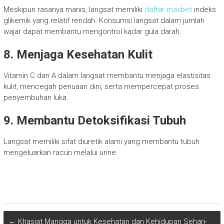
Meskipun rasanya manis, langsat memiliki
daftar maxbet
indeks
glikemik yang relatif rendah. Konsumsi langsat dalam jumlah
wajar dapat membantu mengontrol kadar gula darah.
8. Menjaga Kesehatan Kulit
Vitamin C dan A dalam langsat membantu menjaga elastisitas
kulit, mencegah penuaan dini, serta mempercepat proses
penyembuhan luka.
9. Membantu Detoksifikasi Tubuh
Langsat memiliki sifat diuretik alami yang membantu tubuh
mengeluarkan racun melalui urine.
←
Khasiat Mangga untuk Kesehatan dan Kehidupan Sehari-