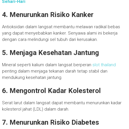
Sehari-Hari
4. Menurunkan Risiko Kanker
Antioksidan dalam langsat membantu melawan radikal bebas
yang dapat menyebabkan kanker. Senyawa alami ini bekerja
dengan cara melindungi sel tubuh dari kerusakan.
5. Menjaga Kesehatan Jantung
Mineral seperti kalium dalam langsat berperan
slot thailand
penting dalam menjaga tekanan darah tetap stabil dan
mendukung kesehatan jantung.
6. Mengontrol Kadar Kolesterol
Serat larut dalam langsat dapat membantu menurunkan kadar
kolesterol jahat (LDL) dalam darah.
7. Menurunkan Risiko Diabetes