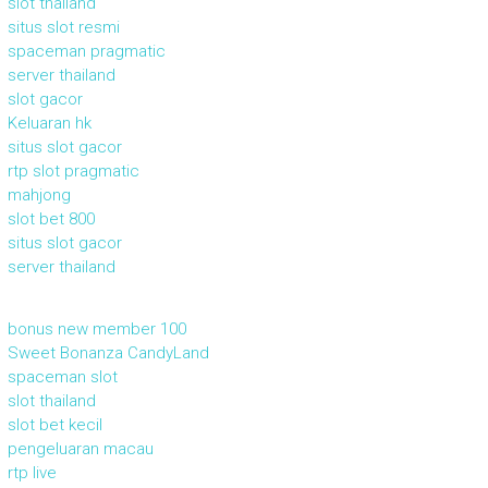
slot thailand
situs slot resmi
spaceman pragmatic
server thailand
slot gacor
Keluaran hk
situs slot gacor
rtp slot pragmatic
mahjong
slot bet 800
situs slot gacor
server thailand
bonus new member 100
Sweet Bonanza CandyLand
spaceman slot
slot thailand
slot bet kecil
pengeluaran macau
rtp live