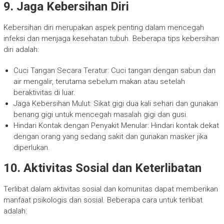
9. Jaga Kebersihan Diri
Kebersihan diri merupakan aspek penting dalam mencegah
infeksi dan menjaga kesehatan tubuh. Beberapa tips kebersihan
diri adalah:
Cuci Tangan Secara Teratur: Cuci tangan dengan sabun dan
air mengalir, terutama sebelum makan atau setelah
beraktivitas di luar.
Jaga Kebersihan Mulut: Sikat gigi dua kali sehari dan gunakan
benang gigi untuk mencegah masalah gigi dan gusi.
Hindari Kontak dengan Penyakit Menular: Hindari kontak dekat
dengan orang yang sedang sakit dan gunakan masker jika
diperlukan.
10. Aktivitas Sosial dan Keterlibatan
Terlibat dalam aktivitas sosial dan komunitas dapat memberikan
manfaat psikologis dan sosial. Beberapa cara untuk terlibat
adalah: