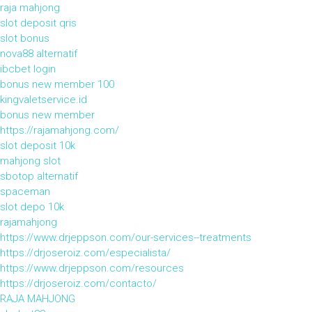
raja mahjong
slot deposit qris
slot bonus
nova88 alternatif
ibcbet login
bonus new member 100
kingvaletservice.id
bonus new member
https://rajamahjong.com/
slot deposit 10k
mahjong slot
sbotop alternatif
spaceman
slot depo 10k
rajamahjong
https://www.drjeppson.com/our-services--treatments
https://drjoseroiz.com/especialista/
https://www.drjeppson.com/resources
https://drjoseroiz.com/contacto/
RAJA MAHJONG