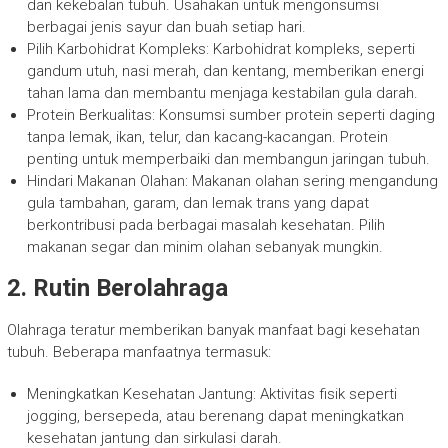
dan kekebalan tubuh. Usahakan untuk mengonsumsi
berbagai jenis sayur dan buah setiap hari.
Pilih Karbohidrat Kompleks: Karbohidrat kompleks, seperti
gandum utuh, nasi merah, dan kentang, memberikan energi
tahan lama dan membantu menjaga kestabilan gula darah.
Protein Berkualitas: Konsumsi sumber protein seperti daging
tanpa lemak, ikan, telur, dan kacang-kacangan. Protein
penting untuk memperbaiki dan membangun jaringan tubuh.
Hindari Makanan Olahan: Makanan olahan sering mengandung
gula tambahan, garam, dan lemak trans yang dapat
berkontribusi pada berbagai masalah kesehatan. Pilih
makanan segar dan minim olahan sebanyak mungkin.
2. Rutin Berolahraga
Olahraga teratur memberikan banyak manfaat bagi kesehatan
tubuh. Beberapa manfaatnya termasuk:
Meningkatkan Kesehatan Jantung: Aktivitas fisik seperti
jogging, bersepeda, atau berenang dapat meningkatkan
kesehatan jantung dan sirkulasi darah.