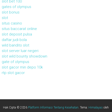
slot bet 100
gates of olympus
slot bonus
slot
situs casino
situs baccarat online
slot deposit pulsa
daftar judi bola
wild bandito slot
slot server luar negeri
slot wild bounty showdown
gate of olympus
slot gacor min depo 10k
rtp slot gacor
Hak Cipta © 2026
Platform Informasi Tentang Kesehatan
. Tema:
Himalayas
oleh