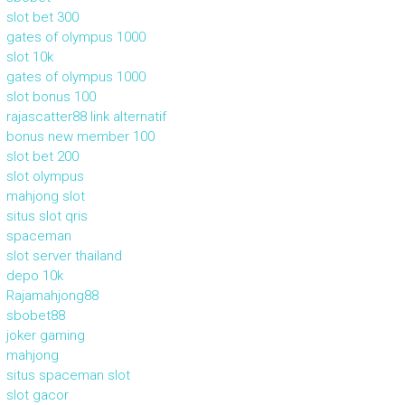
slot bet 300
gates of olympus 1000
slot 10k
gates of olympus 1000
slot bonus 100
rajascatter88 link alternatif
bonus new member 100
slot bet 200
slot olympus
mahjong slot
situs slot qris
spaceman
slot server thailand
depo 10k
Rajamahjong88
sbobet88
joker gaming
mahjong
situs spaceman slot
slot gacor