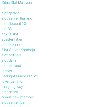
Situs Slot Malaysia
slot
slot garansi
slot server thailand
slot deposit 10k
slot88
nexus slot
scatter hitam
sicbo online
Slot Server Kamboja
slot bet 200
slot dana
slot thailand
ibcbet
Starlight Princess Slot
joker gaming
mahjong ways
slot gacor
bonus new member
slot server luar