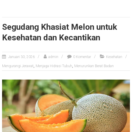
Segudang Khasiat Melon untuk
Kesehatan dan Kecantikan
Januari 30, 2026
admin
0 Komentar
Kesehatan
,
,
Mengurangi Jerawat
Menjaga Hidrasi Tubuh
Menurunkan Berat Badan