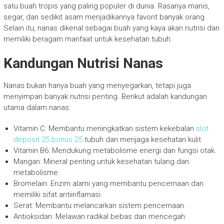
satu buah tropis yang paling populer di dunia. Rasanya manis,
segar, dan sedikit asam menjadikannya favorit banyak orang.
Selain itu, nanas dikenal sebagai buah yang kaya akan nutrisi dan
memiliki beragam manfaat untuk kesehatan tubuh.
Kandungan Nutrisi Nanas
Nanas bukan hanya buah yang menyegarkan, tetapi juga
menyimpan banyak nutrisi penting. Berikut adalah kandungan
utama dalam nanas:
Vitamin C: Membantu meningkatkan sistem kekebalan
slot
deposit 25 bonus 25
tubuh dan menjaga kesehatan kulit.
Vitamin B6: Mendukung metabolisme energi dan fungsi otak.
Mangan: Mineral penting untuk kesehatan tulang dan
metabolisme.
Bromelain: Enzim alami yang membantu pencernaan dan
memiliki sifat antiinflamasi.
Serat: Membantu melancarkan sistem pencernaan.
Antioksidan: Melawan radikal bebas dan mencegah