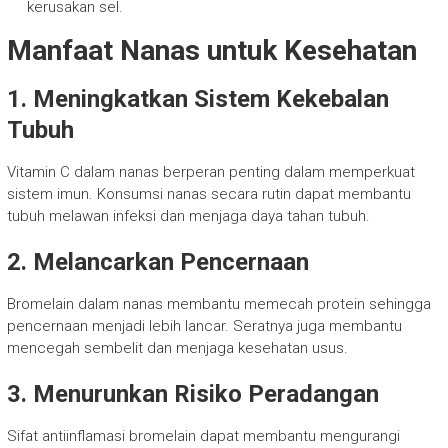
kerusakan sel.
Manfaat Nanas untuk Kesehatan
1. Meningkatkan Sistem Kekebalan
Tubuh
Vitamin C dalam nanas berperan penting dalam memperkuat
sistem imun. Konsumsi nanas secara rutin dapat membantu
tubuh melawan infeksi dan menjaga daya tahan tubuh.
2. Melancarkan Pencernaan
Bromelain dalam nanas membantu memecah protein sehingga
pencernaan menjadi lebih lancar. Seratnya juga membantu
mencegah sembelit dan menjaga kesehatan usus.
3. Menurunkan Risiko Peradangan
Sifat antiinflamasi bromelain dapat membantu mengurangi