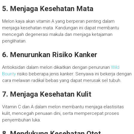
5. Menjaga Kesehatan Mata
Melon kaya akan vitamin A yang berperan penting dalam
menjaga kesehatan mata. Kandungan ini dapat membantu
mencegah degenerasi makula dan menjaga ketajaman
penglihatan.
6. Menurunkan Risiko Kanker
Antioksidan dalam melon dikaitkan dengan penurunan
Wild
Bounty
risiko beberapa jenis kanker. Senyawa ini bekerja dengan
cara melawan radikal bebas yang dapat merusak sel tubuh.
7. Menjaga Kesehatan Kulit
Vitamin C dan A dalam melon membantu menjaga elastisitas
kulit, mencegah penuaan dini, serta mempercepat proses
penyembuhan luka.
8. Mendukung Kesehatan Otot