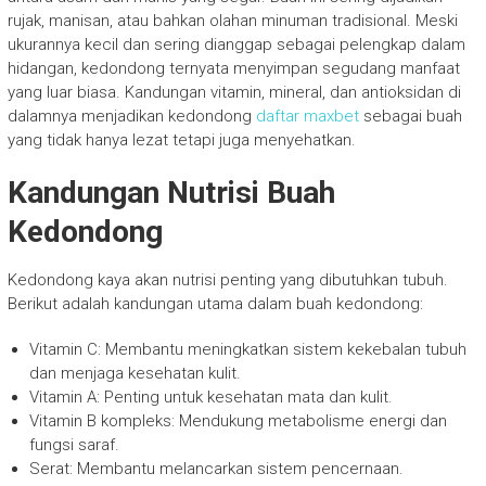
rujak, manisan, atau bahkan olahan minuman tradisional. Meski
ukurannya kecil dan sering dianggap sebagai pelengkap dalam
hidangan, kedondong ternyata menyimpan segudang manfaat
yang luar biasa. Kandungan vitamin, mineral, dan antioksidan di
dalamnya menjadikan kedondong
daftar maxbet
sebagai buah
yang tidak hanya lezat tetapi juga menyehatkan.
Kandungan Nutrisi Buah
Kedondong
Kedondong kaya akan nutrisi penting yang dibutuhkan tubuh.
Berikut adalah kandungan utama dalam buah kedondong:
Vitamin C: Membantu meningkatkan sistem kekebalan tubuh
dan menjaga kesehatan kulit.
Vitamin A: Penting untuk kesehatan mata dan kulit.
Vitamin B kompleks: Mendukung metabolisme energi dan
fungsi saraf.
Serat: Membantu melancarkan sistem pencernaan.