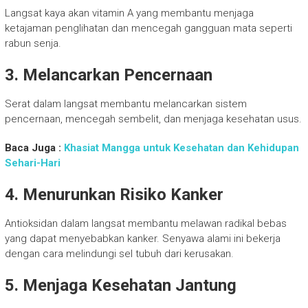
Langsat kaya akan vitamin A yang membantu menjaga
ketajaman penglihatan dan mencegah gangguan mata seperti
rabun senja.
3. Melancarkan Pencernaan
Serat dalam langsat membantu melancarkan sistem
pencernaan, mencegah sembelit, dan menjaga kesehatan usus.
Baca Juga :
Khasiat Mangga untuk Kesehatan dan Kehidupan
Sehari-Hari
4. Menurunkan Risiko Kanker
Antioksidan dalam langsat membantu melawan radikal bebas
yang dapat menyebabkan kanker. Senyawa alami ini bekerja
dengan cara melindungi sel tubuh dari kerusakan.
5. Menjaga Kesehatan Jantung