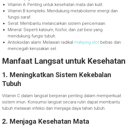
Vitamin A: Penting untuk kesehatan mata dan kulit.
Vitamin B kompleks: Mendukung metabolisme energi dan
fungsi saraf.
Serat: Membantu melancarkan sistem pencernaan.
Mineral: Seperti kalsium, fosfor, dan zat besi yang
mendukung fungsi tubuh.
Antioksidan alami: Melawan radikal
mahjong slot
bebas dan
mencegah kerusakan sel.
Manfaat Langsat untuk Kesehatan
1. Meningkatkan Sistem Kekebalan
Tubuh
Vitamin C dalam langsat berperan penting dalam memperkuat
sistem imun. Konsumsi langsat secara rutin dapat membantu
tubuh melawan infeksi dan menjaga daya tahan tubuh.
2. Menjaga Kesehatan Mata