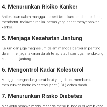
4. Menurunkan Risiko Kanker
Antioksidan dalam mangga, seperti beta-karoten dan polifenol,
membantu melawan radikal bebas yang dapat menyebabkan
kanker.
5. Menjaga Kesehatan Jantung
Kalium dan juga magnesium dalam mangga berperan penting
dalam menjaga tekanan darah tetap stabil dan juga mendukung
kesehatan jantung.
6. Mengontrol Kadar Kolesterol
Mangga mengandung serat larut yang dapat membantu
menurunkan kadar kolesterol jahat (LDL) dalam darah.
7. Menurunkan Risiko Diabetes
Meskipun rasanya manis, mangga memiliki indeks glikemik yang