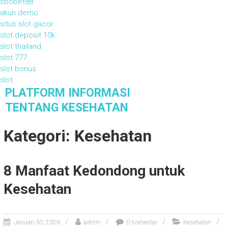
sbobet88
akun demo
situs slot gacor
slot deposit 10k
slot thailand
slot 777
slot bonus
slot
S
PLATFORM INFORMASI
k
TENTANG KESEHATAN
i
Platform Informasi Tentang Kesehatan
p
Kategori: Kesehatan
t
o
c
8 Manfaat Kedondong untuk
o
n
Kesehatan
t
e
n
Januari 30, 2026
admin
0 Komentar
Kesehatan
t