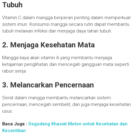
Tubuh
Vitamin C dalam mangga berperan penting dalam memperkuat
sistem imun. Konsumsi mangga secara rutin dapat membantu
tubuh melawan infeksi dan menjaga daya tahan tubuh.
2. Menjaga Kesehatan Mata
Mangga kaya akan vitamin A yang membantu menjaga
ketajaman penglihatan dan mencegah gangguan mata seperti
rabun senja.
3. Melancarkan Pencernaan
Serat dalam mangga membantu melancarkan sistem
pencernaan, mencegah sembelit, dan juga menjaga kesehatan
usus.
Baca Juga :
Segudang Khasiat Melon untuk Kesehatan dan
Kecantikan