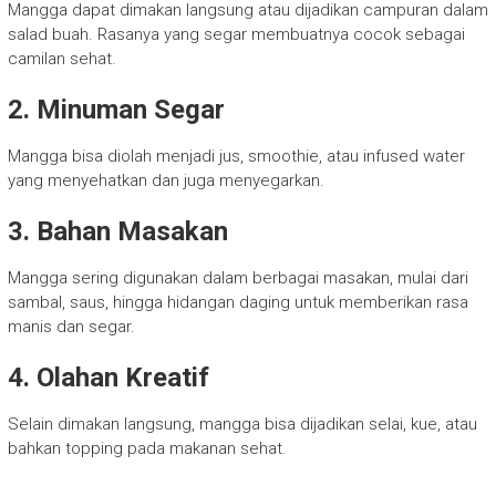
Mangga dapat dimakan langsung atau dijadikan campuran dalam
salad buah. Rasanya yang segar membuatnya cocok sebagai
camilan sehat.
2. Minuman Segar
Mangga bisa diolah menjadi jus, smoothie, atau infused water
yang menyehatkan dan juga menyegarkan.
3. Bahan Masakan
Mangga sering digunakan dalam berbagai masakan, mulai dari
sambal, saus, hingga hidangan daging untuk memberikan rasa
manis dan segar.
4. Olahan Kreatif
Selain dimakan langsung, mangga bisa dijadikan selai, kue, atau
bahkan topping pada makanan sehat.