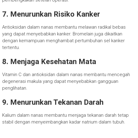
pembengkakan setelah operasi.
7. Menurunkan Risiko Kanker
Antioksidan dalam nanas membantu melawan radikal bebas
yang dapat menyebabkan kanker. Bromelain juga dikaitkan
dengan kemampuan menghambat pertumbuhan sel kanker
tertentu.
8. Menjaga Kesehatan Mata
Vitamin C dan antioksidan dalam nanas membantu mencegah
degenerasi makula yang dapat menyebabkan gangguan
penglihatan.
9. Menurunkan Tekanan Darah
Kalium dalam nanas membantu menjaga tekanan darah tetap
stabil dengan menyeimbangkan kadar natrium dalam tubuh.