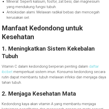
Mineral: Seperti kalsium, fosfor, zat besi, dan magnesium
yang mendukung fungsi tubuh.
Antioksidan alami: Melawan radikal bebas dan mencegah
kerusakan sel.
Manfaat Kedondong untuk
Kesehatan
1. Meningkatkan Sistem Kekebalan
Tubuh
Vitamin C dalam kedondong berperan penting dalam
daftar
ibcbet
memperkuat sistem imun. Konsumsi kedondong secara
rutin dapat membantu tubuh melawan infeksi dan menjaga daya
tahan tubuh.
2. Menjaga Kesehatan Mata
Kedondong kaya akan vitamin A yang membantu menjaga