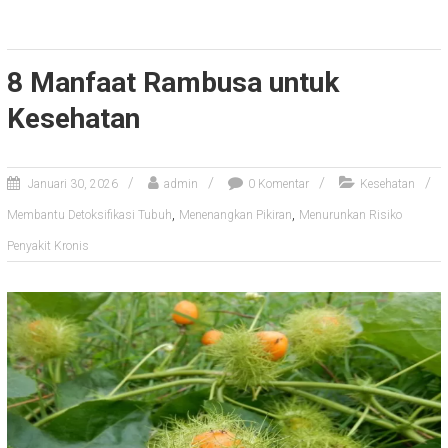
8 Manfaat Rambusa untuk
Kesehatan
Januari 30, 2026
admin
0 Komentar
Kesehatan
,
,
Membantu Detoksifikasi Tubuh
Menenangkan Pikiran
Menurunkan Risiko
Penyakit Kronis