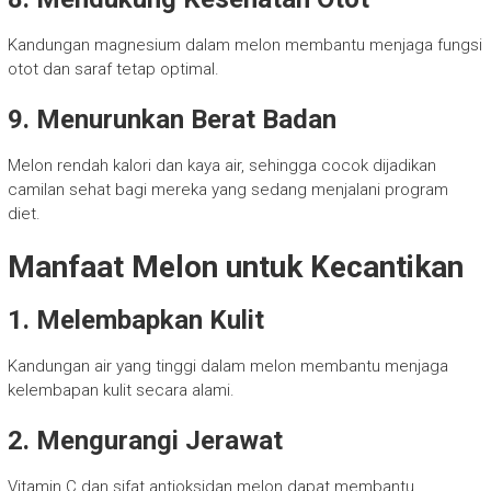
Kandungan magnesium dalam melon membantu menjaga fungsi
otot dan saraf tetap optimal.
9. Menurunkan Berat Badan
Melon rendah kalori dan kaya air, sehingga cocok dijadikan
camilan sehat bagi mereka yang sedang menjalani program
diet.
Manfaat Melon untuk Kecantikan
1. Melembapkan Kulit
Kandungan air yang tinggi dalam melon membantu menjaga
kelembapan kulit secara alami.
2. Mengurangi Jerawat
Vitamin C dan sifat antioksidan melon dapat membantu